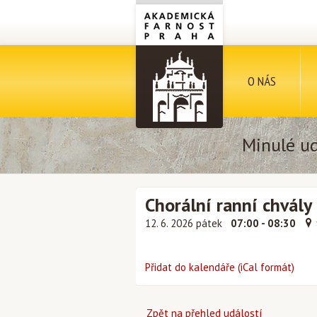
O NÁS
Minulé ud
Chorální ranní chvály
12. 6. 2026 pátek
07:00 - 08:30
Přidat do kalendáře (iCal formát)
Zpět na přehled událostí