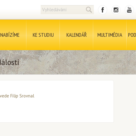
NABÍZÍME
KE STUDIU
KALENDÁŘ
MULTIMÉDIA
POD
álosti
vede Filip Srovnal