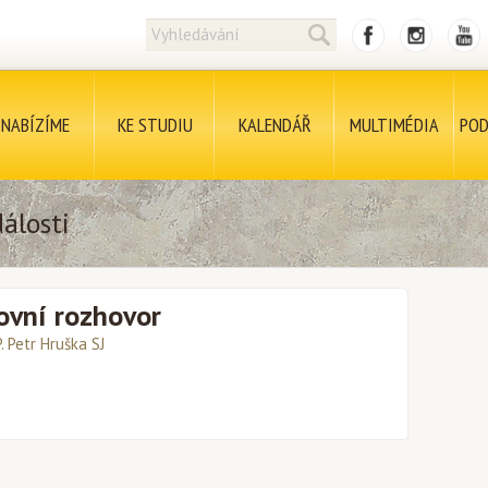
NABÍZÍME
KE STUDIU
KALENDÁŘ
MULTIMÉDIA
POD
álosti
ovní rozhovor
P. Petr Hruška SJ