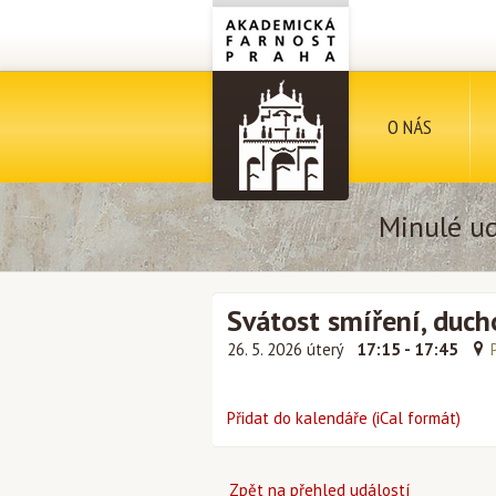
O NÁS
Minulé ud
Svátost smíření, duch
26. 5. 2026 úterý
17:15 - 17:45
Přidat do kalendáře (iCal formát)
Zpět na přehled událostí