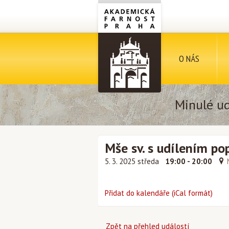
O NÁS
Minulé ud
Mše sv. s udílením po
5. 3. 2025 středa
19:00 - 20:00
Přidat do kalendáře (iCal formát)
Zpět na přehled událostí