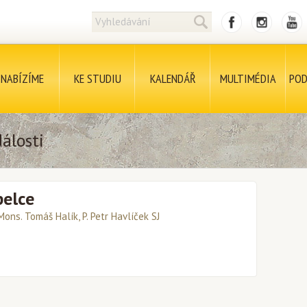
NABÍZÍME
KE STUDIU
KALENDÁŘ
MULTIMÉDIA
POD
álosti
pelce
Mons. Tomáš Halík, P. Petr Havlíček SJ