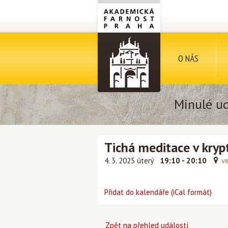
O NÁS
Minulé ud
Tichá meditace v kryp
4. 3. 2025 úterý
19:10 - 20:10
v
Přidat do kalendáře (iCal formát)
Zpět na přehled událostí