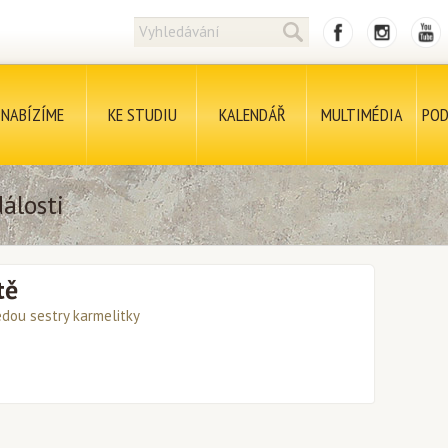
NABÍZÍME
KE STUDIU
KALENDÁŘ
MULTIMÉDIA
POD
álosti
tě
edou sestry karmelitky