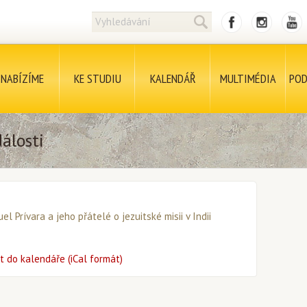
NABÍZÍME
KE STUDIU
KALENDÁŘ
MULTIMÉDIA
POD
álosti
uel Prívara a jeho přátelé o jezuitské misii v Indii
t do kalendáře (iCal formát)