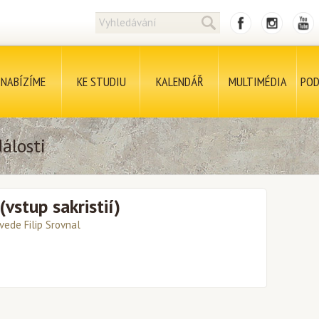
NABÍZÍME
KE STUDIU
KALENDÁŘ
MULTIMÉDIA
POD
álosti
vstup sakristií)
vede Filip Srovnal