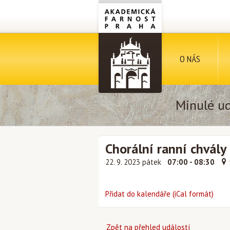
O NÁS
Minulé ud
Chorální ranní chvály (
22. 9. 2023 pátek
07:00 - 08:30
Přidat do kalendáře (iCal formát)
Zpět na přehled událostí