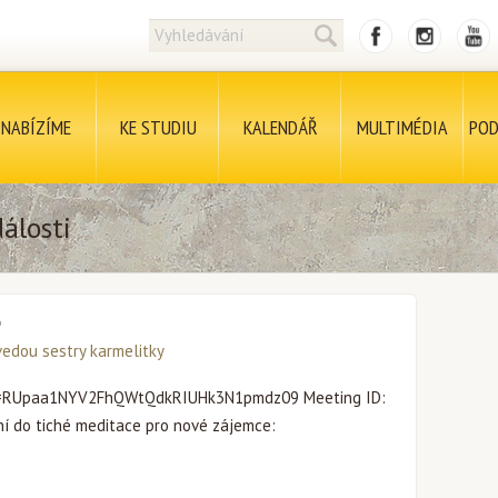
NABÍZÍME
KE STUDIU
KALENDÁŘ
MULTIMÉDIA
POD
álosti
e
vedou sestry karmelitky
d=RUpaa1NYV2FhQWtQdkRIUHk3N1pmdz09 Meeting ID:
í do tiché meditace pro nové zájemce: