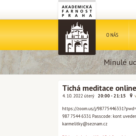
O NÁS
Minulé ud
Tichá meditace onlin
4. 10. 2022 úterý
20:00 - 21:15
https://zoom.us/j/98775446331?pw
987 7544 6331 Passcode: kont uveden
karmelitky@seznam.cz