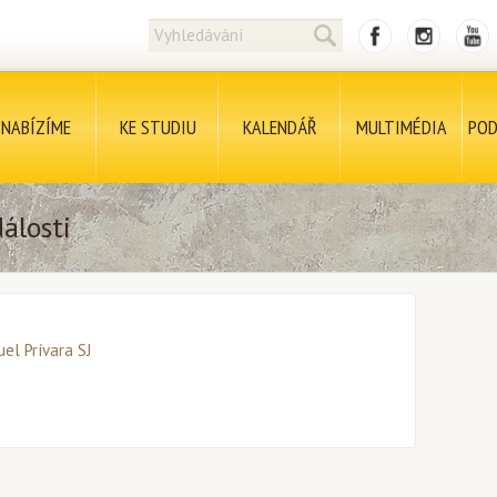
NABÍZÍME
KE STUDIU
KALENDÁŘ
MULTIMÉDIA
POD
álosti
uel Prívara SJ