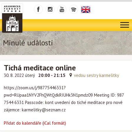
Minulé události
Tichá meditace online
30. 8. 2022 úterý
20:00 - 21:15
vedou sestry karmelitky
https://zoom.us/j/98775446331?
pwd=RUpaa1NYV2FhQWtQdkRIUHk3N1pmdz09 Meeting ID: 987
7544 6331 Passcode: kont uvedení do tiché meditace pro nové
zájemce:
karmelitky@seznam.cz
Přidat do kalendáře (iCal formát)