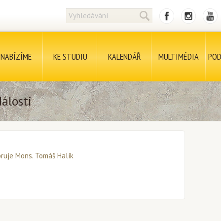
NABÍZÍME
KE STUDIU
KALENDÁŘ
MULTIMÉDIA
POD
álosti
ruje Mons. Tomáš Halík