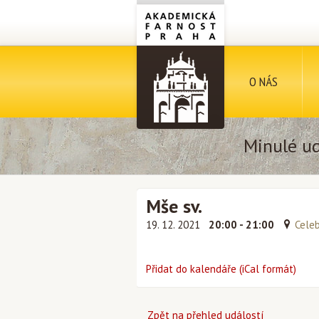
O NÁS
Minulé ud
Mše sv.
19. 12. 2021
20:00 - 21:00
Celeb
Přidat do kalendáře (iCal formát)
Zpět na přehled událostí