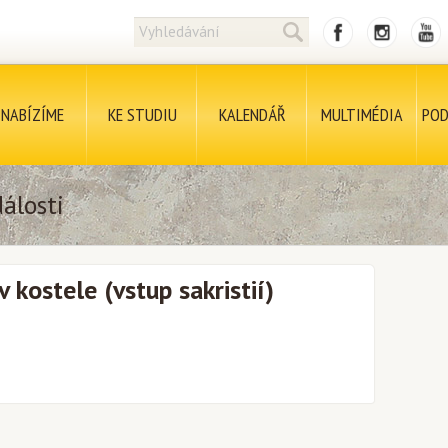
NABÍZÍME
KE STUDIU
KALENDÁŘ
MULTIMÉDIA
POD
álosti
 kostele (vstup sakristií)