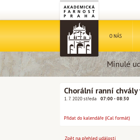
O NÁS
Minulé ud
Chorální ranní chvály v
1. 7. 2020 středa
07:00 - 08:30
Přidat do kalendáře (iCal formát)
Zpět na přehled událostí