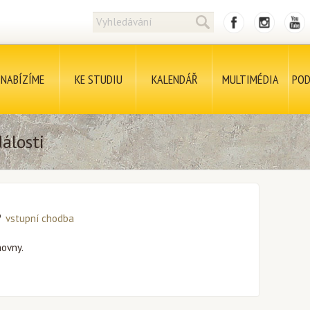
NABÍZÍME
KE STUDIU
KALENDÁŘ
MULTIMÉDIA
POD
álosti
vstupní chodba
hovny.