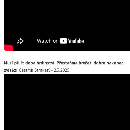
Musí přijít doba hrdinství. Přestaňme brečet, dobro nakonec
zvítězí
Čestmír Strakatý - 2.3.2025