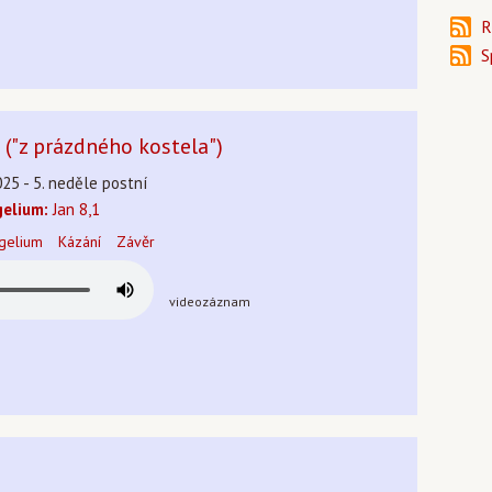
R
S
("z prázdného kostela")
25 - 5. neděle postní
elium:
Jan 8,1
gelium
Kázání
Závěr
videozáznam