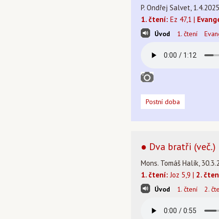
P. Ondřej Salvet, 1.4.202
1. čtení:
Ez 47,1 |
Evange
Úvod
1. čtení
Evan
Postní doba
● Dva bratři (več.)
Mons. Tomáš Halík, 30.3.
1. čtení:
Joz 5,9 |
2. čten
Úvod
1. čtení
2. čt