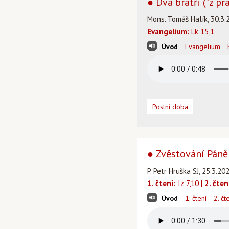
● Dva bratři ("z p
Mons. Tomáš Halík, 30.3.
Evangelium:
Lk 15,1
Úvod
Evangelium
Postní doba
● Zvěstování Páně
P. Petr Hruška SJ, 25.3.20
1. čtení:
Iz 7,10 |
2. čten
Úvod
1. čtení
2. čt