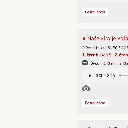
Postní doba
● Naše víra je volb
P. Petr Hruška SJ, 30.3.20
1. čtení:
Joz 5,9 |
2. čten
Úvod
1. čtení
2. čt
Postní doba