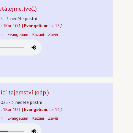
otálejme. (več.)
25 - 3. neděle postní
:
1Kor 10,1 |
Evangelium:
Lk 13,1
ení
Evangelium
Kázání
Závěr
ící tajemství (odp.)
2025 - 3. neděle postní
:
1Kor 10,1 |
Evangelium:
Lk 13,1
ení
Evangelium
Kázání
Závěr