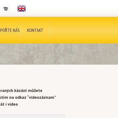
POŘTE NÁS
KONTAKT
braných kázání můžete
nutím na odkaz “videozáznam”
át i video