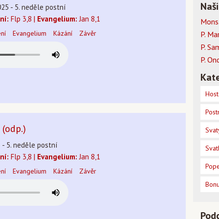
Naši
25 - 5. neděle postní
ní:
Flp 3,8 |
Evangelium:
Jan 8,1
Mons.
ení
Evangelium
Kázání
Závěr
P. Ma
P. Sa
P. On
Kate
Host
Post
(odp.)
Svat
5 - 5. neděle postní
Svat
ní:
Flp 3,8 |
Evangelium:
Jan 8,1
Pope
ení
Evangelium
Kázání
Závěr
Bon
Pod