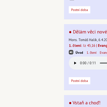
Postní doba
● Dělám věci nové 
Mons. Tomáš Halík, 6.4.20
1. čtení:
Iz 43,16 |
Evang
Úvod
1. čtení
Evan
Postní doba
● Vstaň a choď!