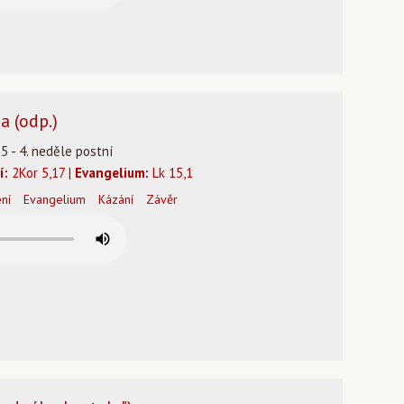
a (odp.)
25 - 4. neděle postní
í:
2Kor 5,17 |
Evangelium:
Lk 15,1
ení
Evangelium
Kázání
Závěr