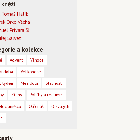
 kněží
 Tomáš Halík
rek Orko Vácha
muel Prívara SJ
dřej Salvet
gorie a kolekce
é
Advent
Vánoce
ní doba
Velikonoce
ý týden
Mezidobí
Slavnosti
by
Křtiny
Pohřby a requiem
lec umělců
Otčenáš
O svatých
us
casty