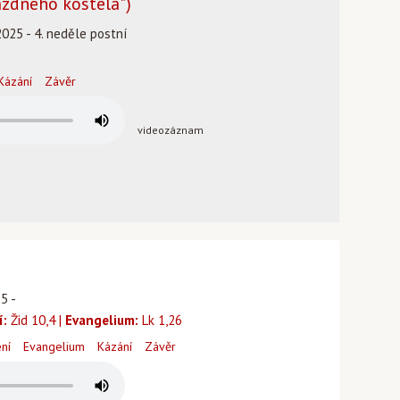
rázdného kostela")
2025 - 4. neděle postní
Kázání
Závěr
videozáznam
25 -
í:
Žid 10,4 |
Evangelium:
Lk 1,26
ení
Evangelium
Kázání
Závěr