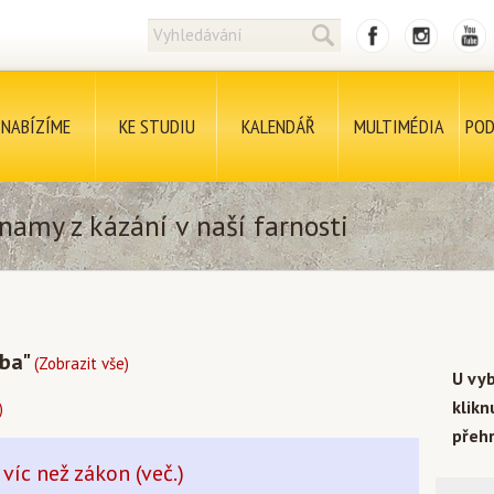
NABÍZÍME
KE STUDIU
KALENDÁŘ
MULTIMÉDIA
POD
namy z kázání v naší farnosti
oba"
(Zobrazit vše)
U vy
klik
)
přehr
víc než zákon (več.)