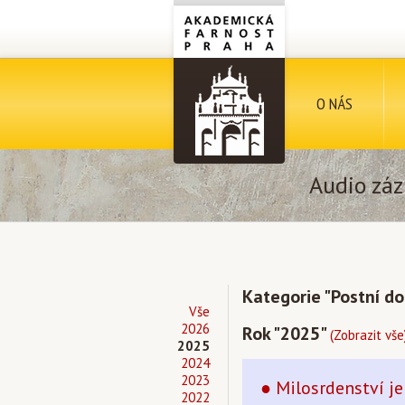
O NÁS
Audio záz
Kategorie "Postní d
Vše
2026
Rok "2025"
(Zobrazit vše
2025
2024
2023
● Milosrdenství je 
2022