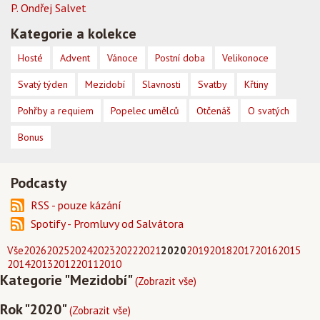
P. Ondřej Salvet
Kategorie a kolekce
Hosté
Advent
Vánoce
Postní doba
Velikonoce
Svatý týden
Mezidobí
Slavnosti
Svatby
Křtiny
Pohřby a requiem
Popelec umělců
Otčenáš
O svatých
Bonus
Podcasty
RSS - pouze kázání
Spotify - Promluvy od Salvátora
Vše
2026
2025
2024
2023
2022
2021
2020
2019
2018
2017
2016
2015
2014
2013
2012
2011
2010
Kategorie "Mezidobí"
(Zobrazit vše)
Rok "2020"
(Zobrazit vše)