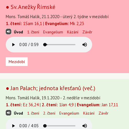
● Sv. Anežky Římské
Mons. Tomáš Halík, 21.1.2020 - úterý 2. týdne v mezidobí
1. čtení:
1Sam 16,1 |
Evangelium:
Mk 2,23
Úvod
1. čtení
Evangelium
Kázání
Závěr
Mezidobí
● Jan Palach; jednota křesťanů (več.)
Mons. Tomáš Halík, 19.1.2020 - 2. neděle v mezidobí
1. čtení:
Ez 36,24 |
2. čtení:
1Jan 4,9 |
Evangelium:
Jan 17,11
Úvod
1. čtení
2. čtení
Evangelium
Kázání
Závěr