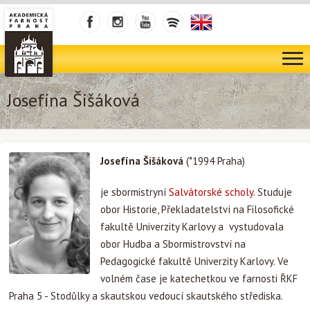
Josefína Šišáková
Josefína Šišáková
(*1994 Praha)
je sbormistryní
Salvátorské scholy
. Studuje
obor Historie, Překladatelství na Filosofické
fakultě Univerzity Karlovy a vystudovala
obor Hudba a Sbormistrovství na
Pedagogické fakultě Univerzity Karlovy. Ve
volném čase je katechetkou ve farnosti ŘKF
Praha 5 - Stodůlky a skautskou vedoucí skautského střediska.