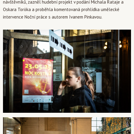
návštěvníků, zazněl hudební projekt v podání Michala Rataje a
Oskara Toröka a proběhla komentovaná prohlídka umělecké
intervence Noční práce s autorem Ivanem Pinkavou.