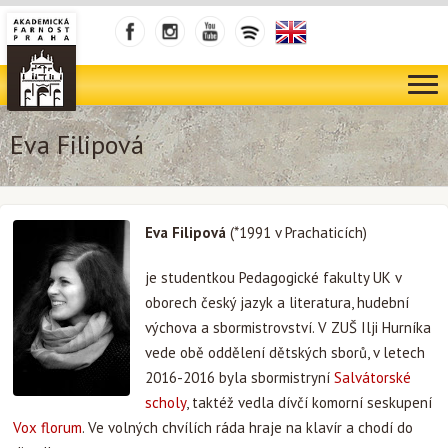
Eva Filipová
Eva Filipová
(*1991 v Prachaticích)
je studentkou Pedagogické fakulty UK v
oborech český jazyk a literatura, hudební
výchova a sbormistrovství. V ZUŠ Ilji Hurníka
vede obě oddělení dětských sborů, v letech
2016-2016 byla sbormistryní
Salvátorské
scholy
, taktéž vedla dívčí komorní seskupení
Vox florum
. Ve volných chvílích ráda hraje na klavír a chodí do