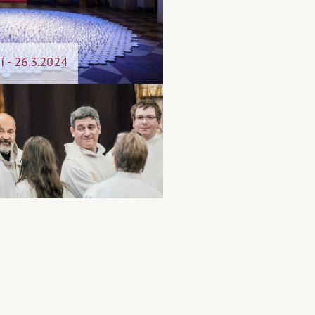
í - 26.3.2024
 mše sv. k zahájení
rý 4. 10. 2022