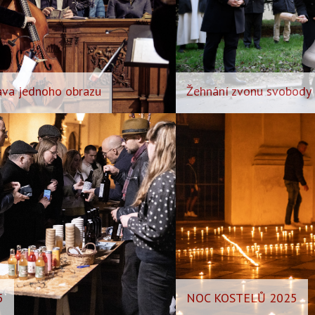
tava jednoho obrazu
Žehnání zvonu svobody
5
NOC KOSTELŮ 2025