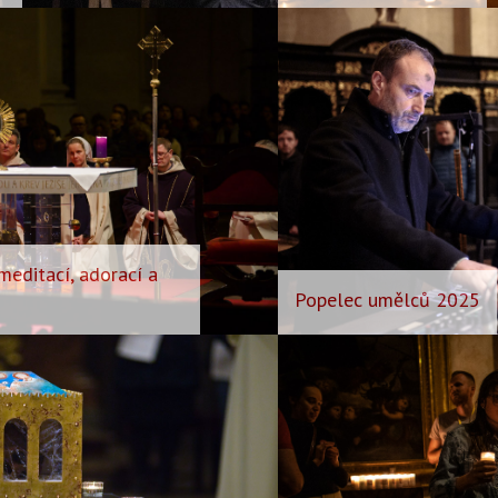
meditací, adorací a
Popelec umělců 2025