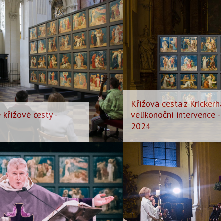
Křížová cesta z Krickerh
 křížové cesty -
velikonoční intervence - I
2024