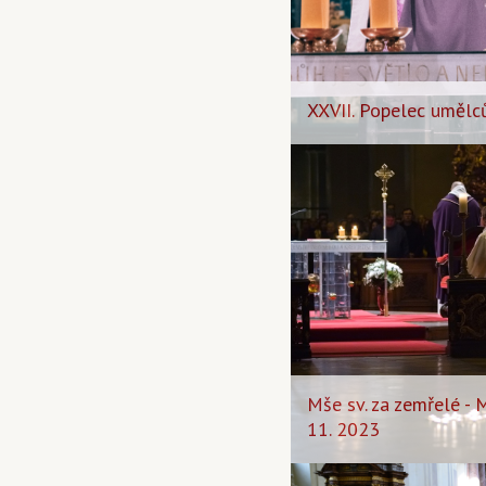
XXVII. Popelec umělců
Mše sv. za zemřelé -
11. 2023