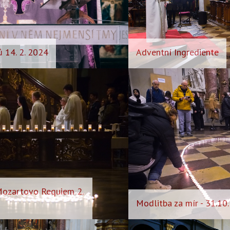
 14. 2. 2024
Adventní Ingrediente
 Mozartovo Requiem 2.
Modlitba za mír - 31.10