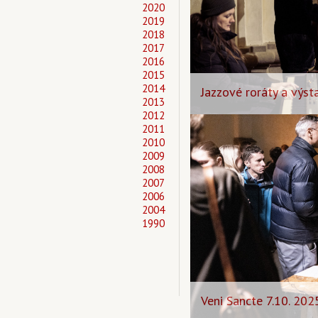
2020
2019
2018
2017
2016
2015
2014
Jazzové roráty a výs
2013
2012
2011
2010
2009
2008
2007
2006
2004
1990
Veni Sancte 7.10. 202