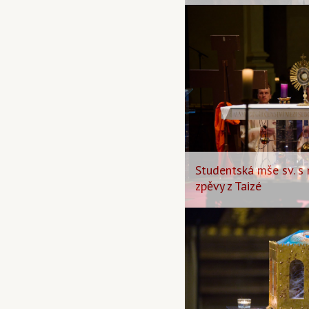
Studentská mše sv. s 
zpěvy z Taizé