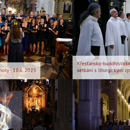
Křesťansko-buddhistické
holy - 10.6. 2023
setkání s liturgickými z