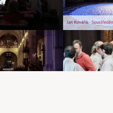
Jan Kovářík - Soustředěn
Slavnostní Veni Sancte -
3
akademického roku v úte