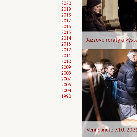
2020
2019
2018
2017
2016
2015
2014
Jazzové roráty a výs
2013
2012
2011
2010
2009
2008
2007
2006
2004
1990
Veni Sancte 7.10. 202