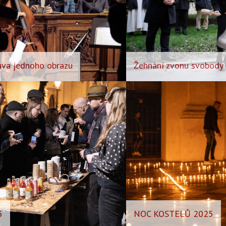
tava jednoho obrazu
Žehnání zvonu svobody
5
NOC KOSTELŮ 2025