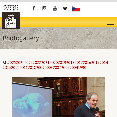
Photogallery
All
2025
2024
2023
2022
2021
2020
2019
2018
2017
2016
2015
2014
2013
2012
2011
2010
2009
2008
2007
2006
2004
1990