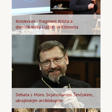
Kolokvium - fragment Krista a
dominikánský klášter sv.Klimenta
Debata s Mons. Svjatoslavem Ševčukem,
ukrajinským arcibiskupem