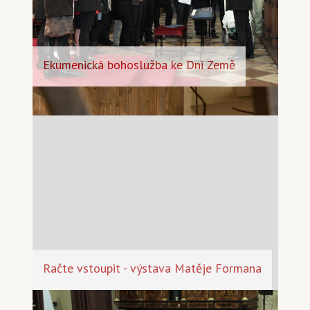
Ekumenická bohoslužba ke Dni Země
Račte vstoupit - výstava Matěje Formana