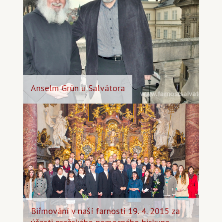
Anselm Grün u Salvátora
Biřmování v naší farnosti 19. 4. 2015 za