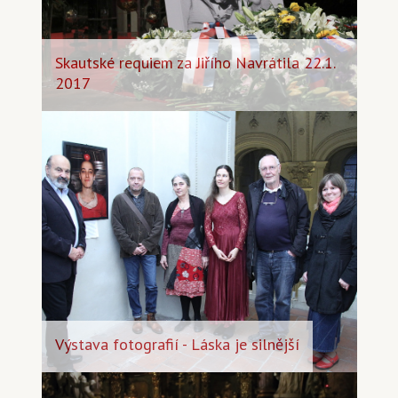
Skautské requiem za Jiřího Navrátila 22.1.
2017
Výstava fotografií - Láska je silnější