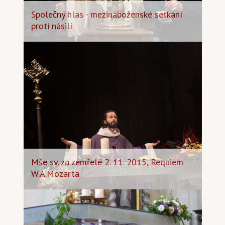
Společný hlas - mezináboženské setkání
proti násilí
Mše sv. za zemřelé 2. 11. 2015, Requiem
W.A.Mozarta