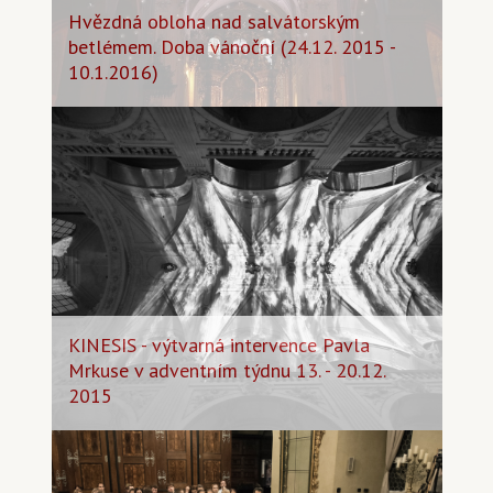
Hvězdná obloha nad salvátorským
betlémem. Doba vánoční (24.12. 2015 -
10.1.2016)
KINESIS - výtvarná intervence Pavla
Mrkuse v adventním týdnu 13. - 20.12.
2015