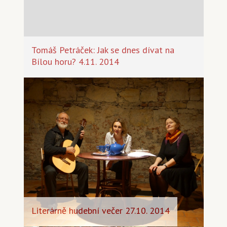
Tomáš Petráček: Jak se dnes dívat na
Bílou horu? 4.11. 2014
Literárně hudební večer 27.10. 2014