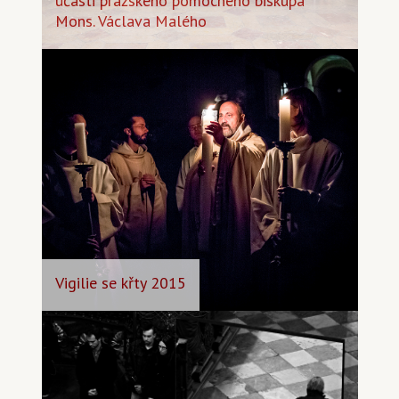
účasti pražského pomocného biskupa
Mons. Václava Malého
Vigilie se křty 2015