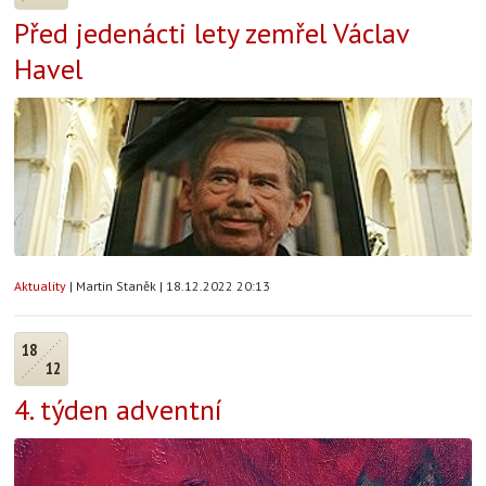
Před jedenácti lety zemřel Václav
Havel
Aktuality
|
Martin Staněk
|
18.12.2022 20:13
18
12
4. týden adventní