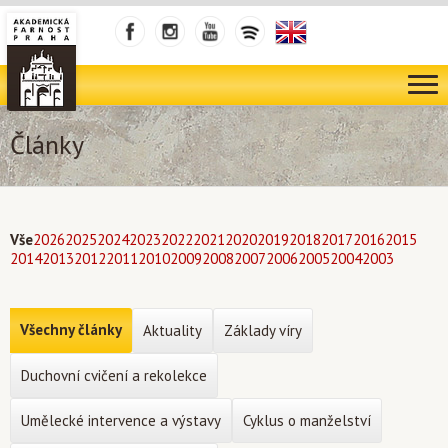
Články
Vše
2026
2025
2024
2023
2022
2021
2020
2019
2018
2017
2016
2015
2014
2013
2012
2011
2010
2009
2008
2007
2006
2005
2004
2003
Všechny články
Aktuality
Základy víry
Duchovní cvičení a rekolekce
Umělecké intervence a výstavy
Cyklus o manželství