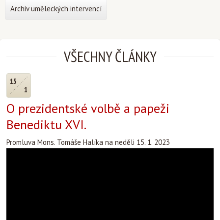
Archiv uměleckých intervencí
VŠECHNY ČLÁNKY
15
1
O prezidentské volbě a papeži
Benediktu XVI.
Promluva Mons. Tomáše Halíka na neděli 15. 1. 2023