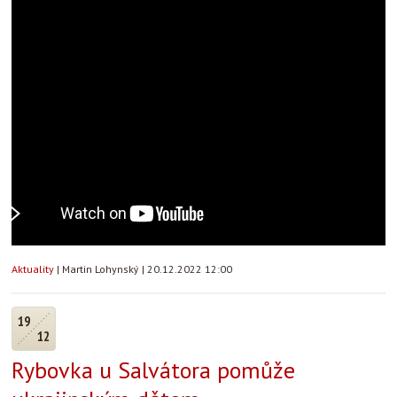
Aktuality
|
Martin Lohynský
|
20.12.2022 12:00
19
12
Rybovka u Salvátora pomůže