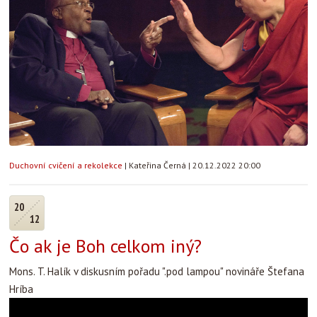
Duchovní cvičení a rekolekce
|
Kateřina Černá
|
20.12.2022 20:00
20
12
Čo ak je Boh celkom iný?
Mons. T. Halík v diskusním pořadu ".pod lampou" novináře Štefana
Hríba