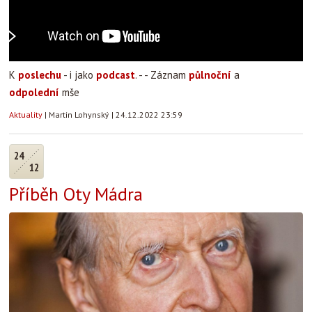
K
poslechu
- i jako
podcast
. - - Záznam
půlnoční
a
odpolední
mše
Aktuality
|
Martin Lohynský
|
24.12.2022 23:59
24
12
Příběh Oty Mádra