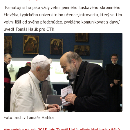
"Pamatuji si ho jako vždy velmi jemného, laskavého, skromného
člověka, typického univerzitního učence, introverta, který se tím
velmi lišil od svého předchůdce, zvyklého komunikovat s davy,"
uvedl Tomáš Halík pro ČTK.
Foto: archiv Tomáše Halíka
Vzpomínka na rok 2015, kdy Tomáš Halík přednášel kruhu žáků