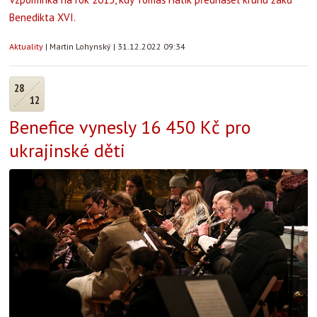
Benedikta XVI.
Aktuality
|
Martin Lohynský
|
31.12.2022 09:34
28
12
Benefice vynesly 16 450 Kč pro
ukrajinské děti