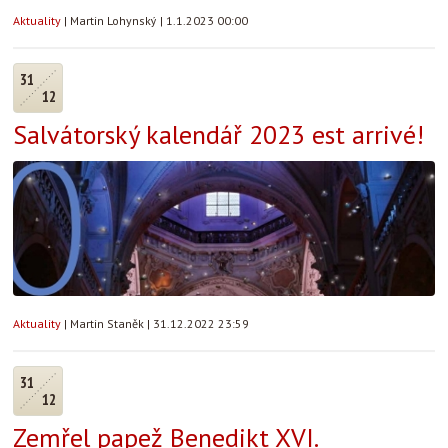
Aktuality
|
Martin Lohynský
|
1.1.2023 00:00
31
12
Salvátorský kalendář 2023 est arrivé!
Aktuality
|
Martin Staněk
|
31.12.2022 23:59
31
12
Zemřel papež Benedikt XVI.