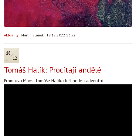
Aktuality
|
Martin Staněk
|
18.12.2022 13:52
18
12
Tomáš Halík: Procitají andělé
Promluva Mons. Tomáše Halíka k 4. neděli adventní