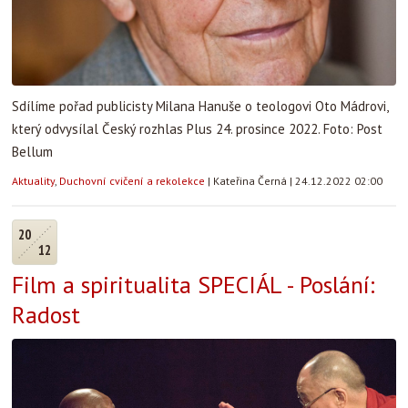
Sdílíme pořad publicisty Milana Hanuše o teologovi Oto Mádrovi,
který odvysílal Český rozhlas Plus 24. prosince 2022. Foto: Post
Bellum
Aktuality
,
Duchovní cvičení a rekolekce
|
Kateřina Černá
|
24.12.2022 02:00
20
12
Film a spiritualita SPECIÁL - Poslání:
Radost