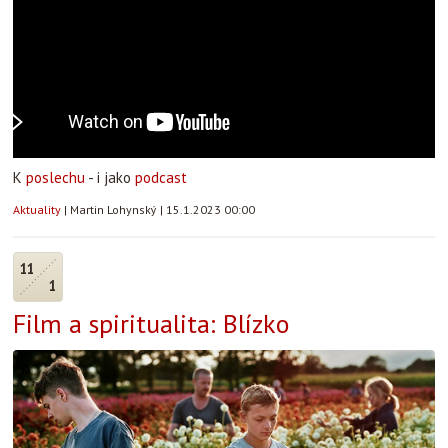
K
poslechu
- i jako
podcast
Aktuality
|
Martin Lohynský
|
15.1.2023 00:00
11
1
Film a spiritualita: Blízko