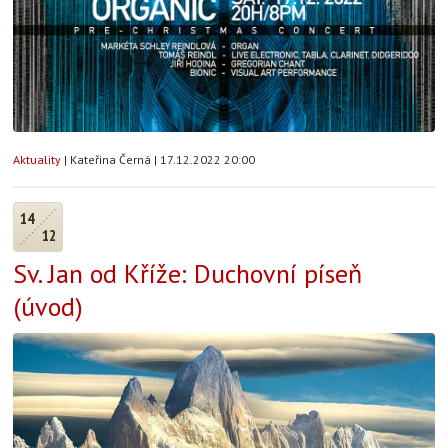
Aktuality
|
Kateřina Černá
|
17.12.2022 20:00
14
12
Sv. Jan od Kříže: Duchovní píseň
(úvod)