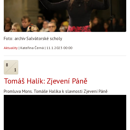
Foto: archiv Salvátorské scholy
Aktuality
|
Kateřina Černá
|
11.1.2023 00:00
8
1
Tomáš Halík: Zjevení Páně
Promluva Mons. Tomáše Halíka k slavnosti Zjevení Páně