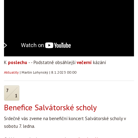
K
poslechu
- - Podstatně obsáhlejší
večerní
kázání
Aktuality
|
Martin Lohynský
|
8.1.2023 00:00
7
1
Benefice Salvátorské scholy
Srdečně vás zveme na benefiční koncert Salvátorské scholy v
sobotu 7. ledna.