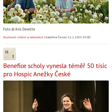
Foto © Kris Dewitte
Duchovní cvičení a rekolekce
|
Kateřina Černá
|
11.1.2023 19:00
11
1
Benefice scholy vynesla téměř 50 tisíc
pro Hospic Anežky České