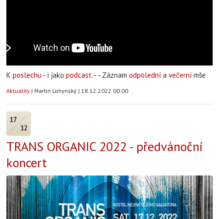
K
poslechu
- i jako
podcast
. - - Záznam
odpolední
a
večerní
mše
Aktuality
|
Martin Lohynský
|
18.12.2022 00:00
17
12
TRANS ORGANIC 2022 - předvánoční
koncert