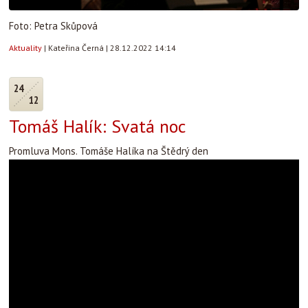
Foto: Petra Skůpová
Aktuality
|
Kateřina Černá
|
28.12.2022 14:14
24
12
Tomáš Halík: Svatá noc
Promluva Mons. Tomáše Halíka na Štědrý den