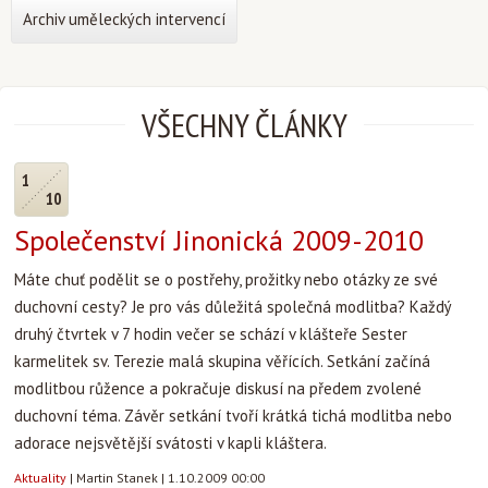
Archiv uměleckých intervencí
VŠECHNY ČLÁNKY
1
10
Společenství Jinonická 2009-2010
Máte chuť podělit se o postřehy, prožitky nebo otázky ze své
duchovní cesty? Je pro vás důležitá společná modlitba? Každý
druhý čtvrtek v 7 hodin večer se schází v klášteře Sester
karmelitek sv. Terezie malá skupina věřících. Setkání začíná
modlitbou růžence a pokračuje diskusí na předem zvolené
duchovní téma. Závěr setkání tvoří krátká tichá modlitba nebo
adorace nejsvětější svátosti v kapli kláštera.
Aktuality
|
Martin Stanek
|
1.10.2009 00:00