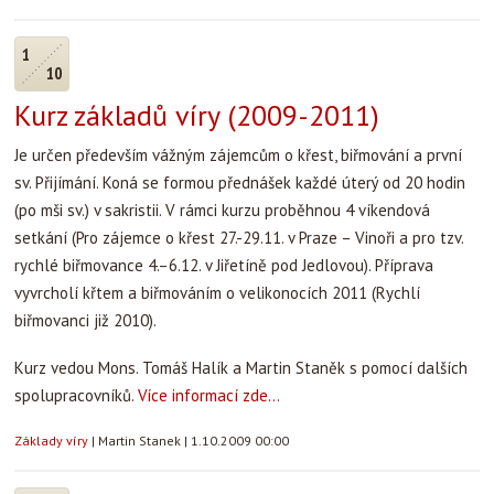
1
10
Kurz základů víry (2009-2011)
Je určen především vážným zájemcům o křest, biřmování a první
sv. Přijímání. Koná se formou přednášek každé úterý od 20 hodin
(po mši sv.) v sakristii. V rámci kurzu proběhnou 4 víkendová
setkání (Pro zájemce o křest 27.-29.11. v Praze – Vinoři a pro tzv.
rychlé biřmovance 4.–6.12. v Jiřetíně pod Jedlovou). Příprava
vyvrcholí křtem a biřmováním o velikonocích 2011 (Rychlí
biřmovanci již 2010).
Kurz vedou Mons. Tomáš Halík a Martin Staněk s pomocí dalších
spolupracovníků.
Více informací zde...
Základy víry
|
Martin Stanek
|
1.10.2009 00:00