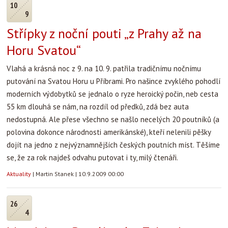
10
9
Střípky z noční pouti „z Prahy až na
Horu Svatou“
Vlahá a krásná noc z 9. na 10. 9. patřila tradičnímu nočnímu
putování na Svatou Horu u Příbrami. Pro našince zvyklého pohodlí
moderních výdobytků se jednalo o ryze heroický počin, neb cesta
55 km dlouhá se nám, na rozdíl od předků, zdá bez auta
nedostupná. Ale přese všechno se našlo necelých 20 poutníků (a
polovina dokonce národnosti amerikánské), kteří nelenili pěšky
dojít na jedno z nejvýznamnějších českých poutních míst. Těšíme
se, že za rok najdeš odvahu putovat i ty, milý čtenáři.
Aktuality
|
Martin Stanek
|
10.9.2009 00:00
26
4