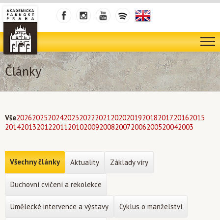
Články
Vše
2026
2025
2024
2023
2022
2021
2020
2019
2018
2017
2016
2015
2014
2013
2012
2011
2010
2009
2008
2007
2006
2005
2004
2003
Všechny články
Aktuality
Základy víry
Duchovní cvičení a rekolekce
Umělecké intervence a výstavy
Cyklus o manželství