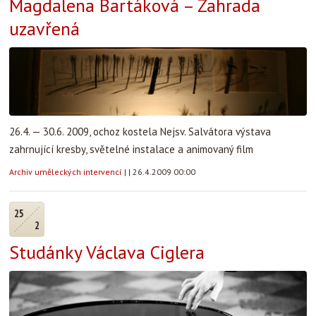
Magdalena Bartáková – Zahrada
uzavřená
26.4. — 30.6. 2009, ochoz kostela Nejsv. Salvátora výstava
zahrnující kresby, světelné instalace a animovaný film
Archiv uměleckých intervencí
|
|
26.4.2009 00:00
25
2
Studánky Václava Ciglera