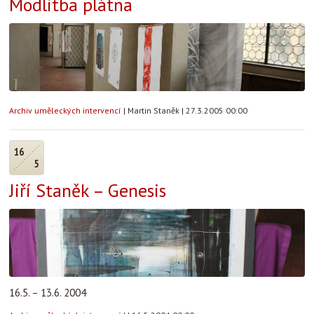
Modlitba plátna
Archiv uměleckých intervencí
|
Martin Staněk
|
27.3.2005 00:00
16
5
Jiří Staněk – Genesis
16.5. – 13.6. 2004