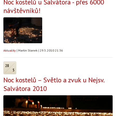
Noc kostelů u Salvátora - přes 6000
návštěvníků!
Aktuality
|
Martin Stanek
|
29.5.2010 21:36
28
5
Noc kostelů – Světlo a zvuk u Nejsv.
Salvátora 2010