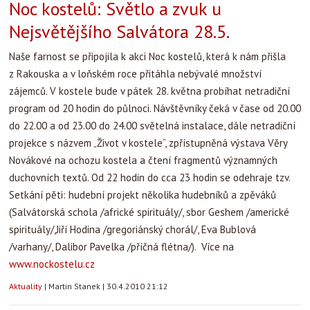
Noc kostelů: Světlo a zvuk u
Nejsvětějšího Salvátora 28.5.
Naše farnost se připojila k akci Noc kostelů, která k nám přišla
z Rakouska a v loňském roce přitáhla nebývalé množství
zájemců. V kostele bude v pátek 28. května probíhat netradiční
program od 20 hodin do půlnoci. Návštěvníky čeká v čase od 20.00
do 22.00 a od 23.00 do 24.00 světelná instalace, dále netradiční
projekce s názvem „Život v kostele“, zpřístupněná výstava Věry
Novákové na ochozu kostela a čtení fragmentů významných
duchovních textů. Od 22 hodin do cca 23 hodin se odehraje tzv.
Setkání pěti: hudební projekt několika hudebníků a zpěváků
(Salvátorská schola /africké spirituály/, sbor Geshem /americké
spirituály/,Jiří Hodina /gregoriánský chorál/, Eva Bublová
/varhany/, Dalibor Pavelka /příčná flétna/). Více na
www.nockostelu.cz
Aktuality
|
Martin Stanek
|
30.4.2010 21:12