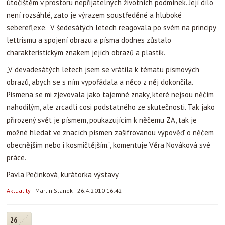
nahodilým, ale zrcadlí cosi podstatného ze skutečnosti. Tak jako
přirozený svět je písmem, poukazujícím k něčemu ZA, tak je
možné hledat ve znacích písmen zašifrovanou výpověď o něčem
obecnějším nebo i kosmičtějším.“, komentuje Věra Nováková své
práce.
Pavla Pečinková, kurátorka výstavy
Aktuality
|
Martin Stanek
|
26.4.2010 16:42
26
4
Vychází Salvatoria II - Umění v kostele
V neděli 2. května po večerní mši sv. při vernisáži představíme
almanach, který volně navazuje na sborník Salvatoria, věnovaný
šedesátinám Tomáše Halíka, a mapuje dvacet let uměleckých
aktivit v našem kostele. Toto veledílo, prošpikované reprodukcemi