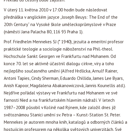
Prof. Friedhelm Mennekes SJ (* 1940), jezuita a emeritní profesor
praktické teologie a sociologie náboženství na Phil.-theol.
Hochschule Sankt Georgen ve Frankfurtu nad Mohanem. Od
konce 70. let se aktivně účastnil dialogu církve, víry a toho
nejlepšího současného umění (Alfred Hrdlicka, Arnulf Rainer,
Antoni Tapies, Cindy Sherman, Eduardo Chillida, James Lee Byars,
Anish Kapoor, Magdalena Abakanowiczová, Jannis Kounellis atd.).
Nejdříve pořádal výstavy ve Frankfurtu nad Mohanem ve své
farnosti Nied a na frankfurtském hlavním nádraží. V letech
1987–2008 působil v Kolíně nad Rýnem, kde založil dnes již
světoznámou Stanici umění sv. Petra – Kunst-Station St. Peter.
Mennekes je autorem mnoha knih, katalogů a odborných článků a
hostujícím profesorem na několika světových univerzitách. Své
hluboké znalosti díla Christiana Boltanského i Josepha Beuyse
čerpá jak z dlouhodobého studia, tak i z mnohých osobních
setkání s těmito předními západoevropskými umělci. Více se o
Prof. Mennekesovi můžete dočíst v revue Salve 1/2007. V roce