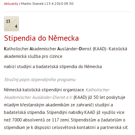
badatelská stipendia. Stipendijní nabídky KAAD již využilo více
než 7000 absolventů ze 117 zemí. Stipendistům a žadatelům o
stipendium je k dispozici celosvětová kontaktní a partnerská síť.
Zájemcům z České republiky jsou stipendia KAAD udělována
dvakrát ročně (březen a září) v rámci programu
Východní Evropa
.
Nabídka se týká křesťanských studentů po 6. semestru,
absolventů vysokých škol a mladých badatelů. Zájemci mohou
své pobyty absolvovat na některé z německých vysokých škol, na
vědeckých ústavech, v archívech, v klinikách apod. Neexistuje
žádné oborové omezení.
Délka stipendia činí 2-36 měsíců. Výše stipendia se pohybuje od
750,- do 2000,- EUR/měsíčně včetně úhrady cestovních nákladů
(tam a zpět) a zdravotního pojištění.
.
Podklady nutné k žádosti o stipendium KAAD
-Vyplněný formulář pro žádost o stipendium