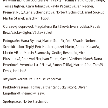
Fénix, Jan Hajič
Jazyková korektura: Danuše Večeřová
Překlady resumé: Tomáš Jajtner (anglický jazyk), Oliver
Engelhardt (německý jazyk)
Spolupráce: Norbert Schmidt
Tisk: MAxdorf, s. r. o., Na Šejdru 247/6a, 142 00 Praha 4
Pro Akademickou farnost Praha vydala Česká křesťanská
akademie
ukázky:
Aktuality
|
Martin Stanek
|
26.4.2010 15:44
23
4