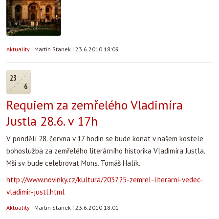
Aktuality
|
Martin Stanek
|
23.6.2010 18:09
23
6
Requiem za zemřelého Vladimíra
Justla 28.6. v 17h
V pondělí 28. června v 17 hodin se bude konat v našem kostele
bohoslužba za zemřelého literárního historika Vladimíra Justla.
Mši sv. bude celebrovat Mons. Tomáš Halík.
http://www.novinky.cz/kultura/203725-zemrel-literarni-vedec-
vladimir-justl.html
Aktuality
|
Martin Stanek
|
23.6.2010 18:01