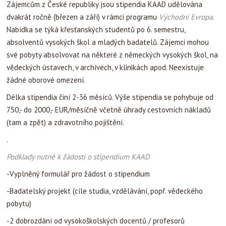
-Badatelský projekt (cíle studia, vzdělávání, popř. vědeckého
pobytu)
-2 dobrozdání od vysokoškolských docentů / profesorů
z tuzemska
-Příslib / pozvání německého docenta nebo instituce
-Doporučení kněze z farnosti žadatele
-Písemné potvrzení o dostatečné znalosti německého jazyka
Další uzávěrka pro zaslání žádostí bude
30. června 2010
(o
žádosti bude rozhodnuto v březnu 2010).
Žádost je nutno zaslat
v originále do centrály KAAD v Bonnu a v kopii na pražskou adresu
českého partnerského grémia KAAD.
Formuláře pro žádost o stipendium a další informace vám
poskytne
Dr. Roman Radwanski
Katholischer Akademischer Ausländer-Dienst e.V. –