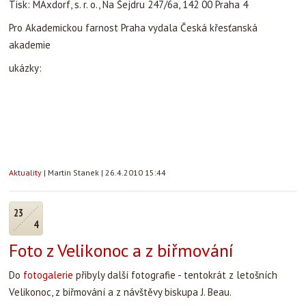
Foto z Velikonoc a z biřmování
Do
fotogalerie
přibyly další fotografie - tentokrát z letošních
Velikonoc, z biřmování a z návštěvy biskupa J. Beau.
Aktuality
|
Martin Stanek
|
23.4.2010 09:30
13
4
Stipendia do Německa
K
atholischer
A
kademischer
A
usländer
-D
ienst
(KAAD)- Katolická
akademická služba pro cizince
nabízí studijní a badatelská stipendia do Německa
Stručný popis stipendijního programu
Německá katolická stipendijní organizace
Katholischer
Akademischer Ausländer-Dienst e.V.
(KAAD) již 50 let poskytuje
mladým křesťanským akademikům ze zahraničí studijní a