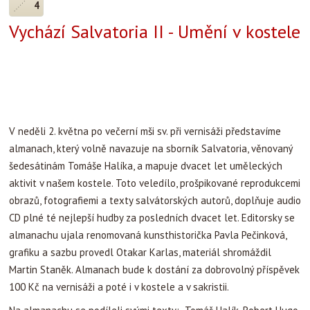
obrazů, fotografiemi a texty salvátorských autorů, doplňuje audio
CD plné té nejlepší hudby za posledních dvacet let. Editorsky se
almanachu ujala renomovaná kunsthistorička Pavla Pečinková,
grafiku a sazbu provedl Otakar Karlas, materiál shromáždil
Martin Staněk. Almanach bude k dostání za dobrovolný příspěvek
100 Kč na vernisáži a poté i v kostele a v sakristii.
Na almanachu se podíleli svými texty: Tomáš Halík, Robert Hugo,
Tomáš Jajtner, Klára Jelínková, Pavla Pečinková, Jan Regner,
Přemysl Rut, Alena Scheinostová, Norbert Schmidt, Daniel Soukup,
Martin Staněk a Jáchym Topol
Obrazový doprovod: Magdalena Bartáková, Eva Brodská, Radek
Brož, Václav Cigler, Václav Sokol
Fotografie: Hana Rysová, Martin Staněk, Petr S.Vacík, Norbert
Schmidt, Libor Teplý, Petr Neubert, Jozef Murín, Andrej Kutarňa,
Martin Vičan, Martin Stanovský, Ondřej Besperát, Michaela
Pluskalová, Petr Vodička, Ivan Fales, Kamil Vavřinec Mareš, Dana
Peterková, Veronika Lukáčiková, Šimon Trlifaj, Martin Říha, Tomáš