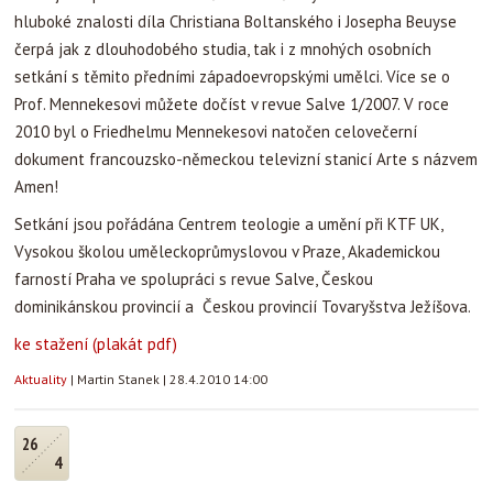
2010 byl o Friedhelmu Mennekesovi natočen celovečerní
dokument francouzsko-německou televizní stanicí Arte s názvem
Amen!
Setkání jsou pořádána Centrem teologie a umění při KTF UK,
Vysokou školou uměleckoprůmyslovou v Praze, Akademickou
farností Praha ve spolupráci s revue Salve, Českou
dominikánskou provincií a Českou provincií Tovaryšstva Ježíšova.
ke stažení (plakát pdf)
Aktuality
|
Martin Stanek
|
28.4.2010 14:00
26
4
Věra Nováková - ZNAKY. Obrazy,
reliéfy, sochy (2.5. - 30.6. 2010)
Zveme vás na ochoz kostela Nejsvětějšího Salvátora na výstavu
obrazů, reliéfů a soch renomované české výtvarnice Věry