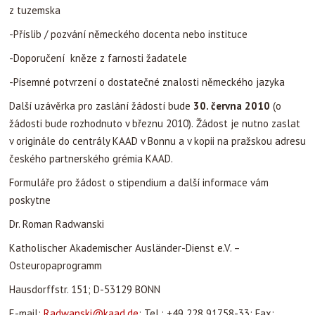
Osteuropaprogramm
Hausdorffstr. 151; D-53129 BONN
E-mail:
Radwanski@kaad.de
; Tel.: +49 228 91758-33; Fax:
+49 228 9175858
http://kaad.de/deutsch/vorausoe.htm
S případnými dotazy se můžete také obrátit na české partnerské
grémium KAAD při
České křesťanské akademii, Vyšehradská 128, CZ – 128 00 PRAHA
2
Kontaktní osoby: paní Hevlínová, 224 917 210,
cka@omadeg.cz
a
dr. Pavel Blažek (sekretář partnerkského grémia):
Pavel.Blazek@gmail.com
Aktuality
|
Martin Stanek
|
13.4.2010 21:53