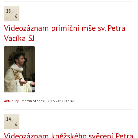
28
6
Videozáznam primiční mše sv. Petra
Vacíka SJ
Aktuality
|
Martin Stanek
|
28.6.2010 13:41
24
6
Videozáznam kněžského svěcení Petra