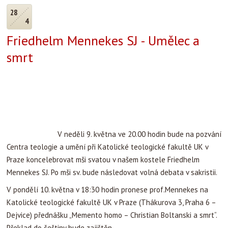
28
4
Friedhelm Mennekes SJ - Umělec a
smrt
V neděli 9. května ve 20.00 hodin bude na pozvání Centra
teologie a umění při Katolické teologické fakultě UK v Praze
koncelebrovat mši svatou v našem kostele Friedhelm Mennekes
SJ. Po mši sv. bude následovat volná debata v sakristii.
V pondělí 10. května v 18:30 hodin pronese prof.Mennekes na
Katolické teologické fakultě UK v Praze (Thákurova 3, Praha 6 –
Dejvice) přednášku „Memento homo – Christian Boltanski a smrt“.
Překlad do češtiny bude zajištěn.
V úterý 11. května 2010 v 17:00 hodin bude následovat
přednáška v anglickém jazyce „Joseph Beuys: The End of the
20th Century“ na Vysoké škole uměleckoprůmyslové v Praze
(náměstí Jana Palacha 80, 116 93 Praha 1).