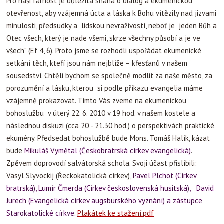
Pro naši farnost je důležitá snaha o dialog a ekumenickou
otevřenost, aby vzájemná úcta a láska k Bohu vítězily nad jizvami
minulosti, předsudky a lidskou nevraživostí, neboť je „jeden Bůh a
Otec všech, který je nade všemi, skrze všechny působí a je ve
všech“ (Ef 4, 6). Proto jsme se rozhodli uspořádat ekumenické
setkání těch, kteří jsou nám nejblíže – křesťanů v našem
sousedství. Chtěli bychom se společně modlit za naše město, za
porozumění a lásku, kterou si podle příkazu evangelia máme
vzájemně prokazovat. Tímto Vás zveme na ekumenickou
bohoslužbu v úterý 22. 6. 2010 v 19 hod. v našem kostele a
následnou diskuzi (cca 20 - 21.30 hod.) o perspektivách praktické
ekumény. Předsedat bohoslužbě bude Mons. Tomáš Halík, kázat
bude
Mikuláš Vymětal (Českobratrská církev evangelická)
.
Zpěvem doprovodí salvátorská schola. Svoji účast přislíbili:
Vasyl Slyvockij (Řeckokatolická církev),
Pavel Plchot (Církev
bratrská), Lumír Čmerda (Církev československá husitská), David
Jurech (Evangelická církev augsburského vyznání) a zástupce
Starokatolické církve.
Plakátek ke stažení.pdf