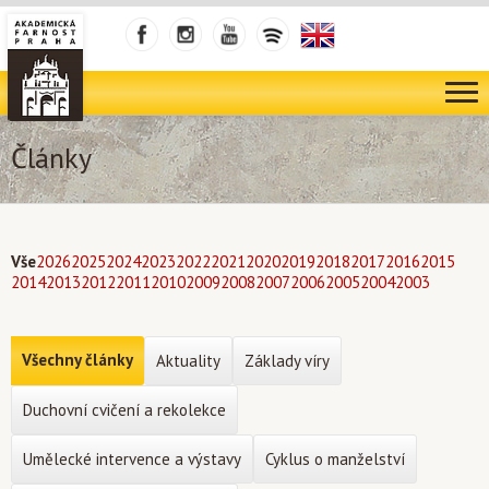
Články
Vše
2026
2025
2024
2023
2022
2021
2020
2019
2018
2017
2016
2015
2014
2013
2012
2011
2010
2009
2008
2007
2006
2005
2004
2003
Všechny články
Aktuality
Základy víry
Duchovní cvičení a rekolekce
Umělecké intervence a výstavy
Cyklus o manželství