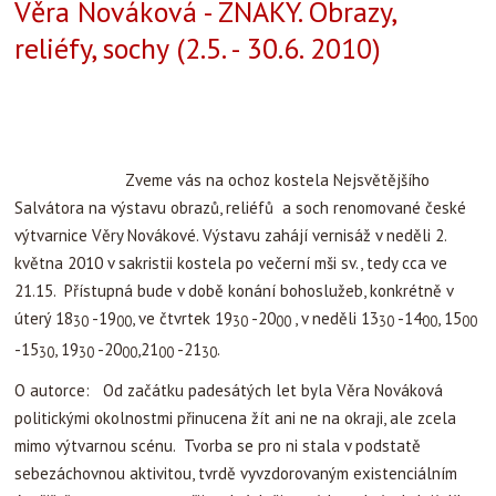
Novákové. Výstavu zahájí vernisáž v neděli 2. května 2010 v
sakristii kostela po večerní mši sv., tedy cca ve 21.15. Přístupná
bude v době konání bohoslužeb, konkrétně v úterý 18
-19
, ve
30
00
čtvrtek 19
-20
, v neděli 13
-14
, 15
-15
, 19
30
00
30
00
00
30
30
-20
,21
-21
.
00
00
30
O autorce: Od začátku padesátých let byla Věra Nováková
politickými okolnostmi přinucena žít ani ne na okraji, ale zcela
mimo výtvarnou scénu. Tvorba se pro ni stala v podstatě
sebezáchovnou aktivitou, tvrdě vyvzdorovaným existenciálním
útočištěm v prostoru
nepřijatelných životních podmínek. Její dílo
není rozsáhlé, zato je výrazem soustředěné a hluboké
sebereflexe. V šedesátých letech reagovala po svém na principy
lettrismu a spojení obrazu a písma dodnes zůstalo
charakteristickým znakem jejích obrazů a plastik.
„V devadesátých letech jsem se vrátila k tématu písmových
obrazů, abych se s ním vypořádala a něco z něj dokončila.
Písmena se mi zjevovala jako tajemné znaky, které nejsou něčím