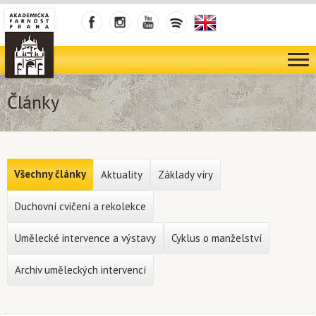
Články
Všechny články
Aktuality
Základy víry
Duchovní cvičení a rekolekce
Umělecké intervence a výstavy
Cyklus o manželství
Archiv uměleckých intervencí