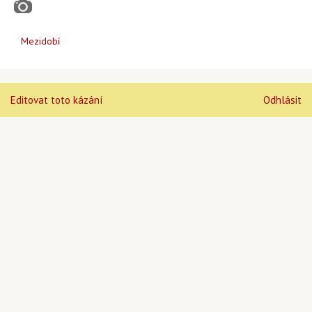
Mezidobí
Editovat toto kázání
Odhlásit