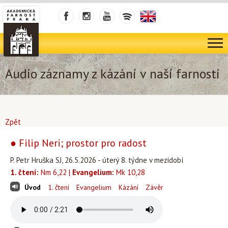
Audio záznamy z kázání v naší farnosti
Zpět
● Filip Neri; prostor pro radost
P. Petr Hruška SJ, 26.5.2026 - úterý 8. týdne v mezidobí
1. čtení:
Nm 6,22 |
Evangelium:
Mk 10,28
Úvod
1. čtení
Evangelium
Kázání
Závěr