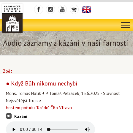
Audio záznamy z kázání v naší farnosti
Zpět
● Když Bůh nikomu nechybí
Mons. Tomáš Halík + P. Tomáš Petráček, 15.6.2025 - Slavnost
Nejsvětější Trojice
hostem pořadu "Krédo" ČRo Vltava
Kázání