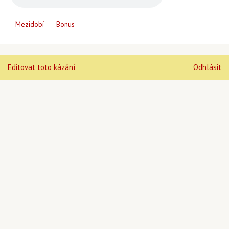
Mezidobí
Bonus
Editovat toto kázání
Odhlásit